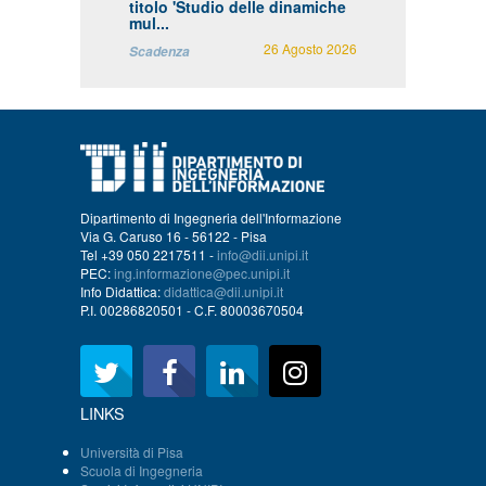
titolo 'Studio delle dinamiche
mul...
26 Agosto 2026
Scadenza
Dipartimento di Ingegneria dell'Informazione
Via G. Caruso 16 - 56122 - Pisa
Tel +39 050 2217511 -
info@dii.unipi.it
PEC:
ing.informazione@pec.unipi.it
Info Didattica:
didattica@dii.unipi.it
P.I. 00286820501 - C.F. 80003670504
LINKS
Università di Pisa
Scuola di Ingegneria