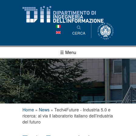
Salta al
contenuto
principale
CERCA
☰ Menu
Tu sei qui
Home
»
News
»
Tech4Future - Industria 5.0 e
ricerca: al via il laboratorio italiano dell’industria
del futuro