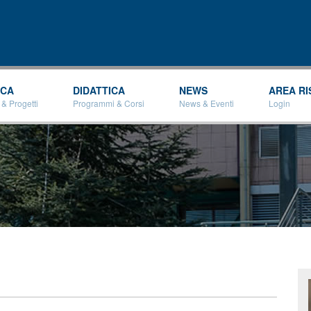
Salta al
contenuto
principale
RCA
DIDATTICA
NEWS
AREA RI
 & Progetti
Programmi & Corsi
News & Eventi
Login