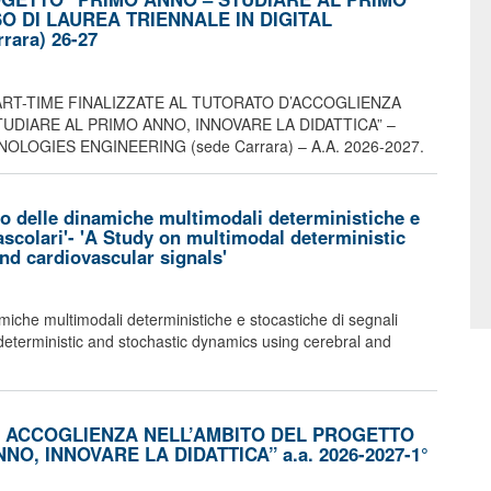
O DI LAUREA TRIENNALE IN DIGITAL
ara) 26-27
RT-TIME FINALIZZATE AL TUTORATO D’ACCOGLIENZA
UDIARE AL PRIMO ANNO, INNOVARE LA DIDATTICA” –
LOGIES ENGINEERING (sede Carrara) – A.A. 2026-2027.
dio delle dinamiche multimodali deterministiche e
ascolari'- 'A Study on multimodal deterministic
nd cardiovascular signals'
namiche multimodali deterministiche e stocastiche di segnali
 deterministic and stochastic dynamics using cerebral and
I ACCOGLIENZA NELL’AMBITO DEL PROGETTO
O, INNOVARE LA DIDATTICA” a.a. 2026-2027-1°