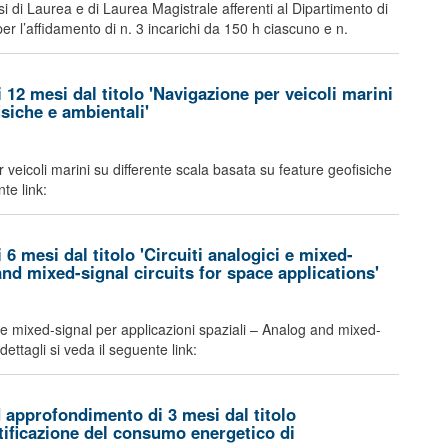
rsi di Laurea e di Laurea Magistrale afferenti al Dipartimento di
per l’affidamento di n. 3 incarichi da 150 h ciascuno e n.
12 mesi dal titolo 'Navigazione per veicoli marini
isiche e ambientali'
r veicoli marini su differente scala basata su feature geofisiche
te link:
6 mesi dal titolo 'Circuiti analogici e mixed-
and mixed-signal circuits for space applications'
ici e mixed-signal per applicazioni spaziali – Analog and mixed-
ettagli si veda il seguente link:
 approfondimento di 3 mesi dal titolo
rtificazione del consumo energetico di