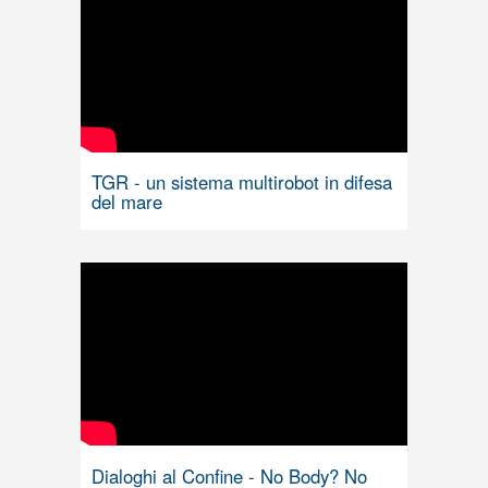
TGR - un sistema multirobot in difesa
del mare
Dialoghi al Confine - No Body? No