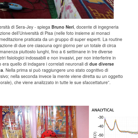
versità di Sera-Jey - spiega
Bruno Neri
, docente di ingegneria
zione dell’Università di Pisa (nelle foto insieme ai monaci
a meditazione praticata da un gruppo di super esperti. La routine
tazione di due ore ciascuna ogni giorno per un totale di circa
manenza piuttosto lunghi, fino a 6 settimane in tre diverse
ri fisiologici indossabili e non invasivi, per non interferire in
era quello di indagare i correlati neuronali di
due diverse
ca
. Nella prima si può raggiungere uno stato cognitivo di
sivo; nella seconda invece la mente viene diretta su un oggetto
orale), che viene analizzato in tutte le sue sfaccettature”.