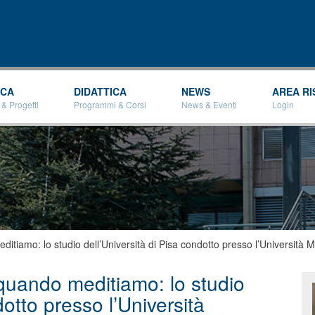
Salta al
contenuto
principale
RCA
DIDATTICA
NEWS
AREA RI
 & Progetti
Programmi & Corsi
News & Eventi
Login
itiamo: lo studio dell’Università di Pisa condotto presso l’Università M
quando meditiamo: lo studio
dotto presso l’Università