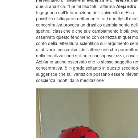
nel tentativo di mettere in evidenza le differenze a l
quella analitica. “I primi risultati - afferma
Alejandro 
Ingegneria dell’Informazione dell’Università di Pisa 
possibile distinguere nettamente tra i due tipi di me
concentrativa provoca un drastico cambiamento della
spettrali classiche e che tale cambiamento è più evi
osservato questo fenomeno con certezza in quei mona
conto della letteratura scientifica sull’argomento se
di attivare meccanismi dell’attenzione che permettono 
della focalizzazione sull’auto consapevolezza, cosa c
Abbiamo anche osservato che lo stesso soggetto (esp
concentrativa, è in grado soltanto in questo secondo 
suggerisce che tali variazioni possano essere rilevant
coscienza indotti dalla meditazione”.