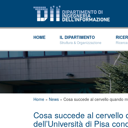
HOME
IL DIPARTIMENTO
RICE
Struttura & Organizzazione
Ricerca
Tu sei qui
Home
»
News
»
Cosa succede al cervello quando med
Cosa succede al cervello 
dell’Università di Pisa con