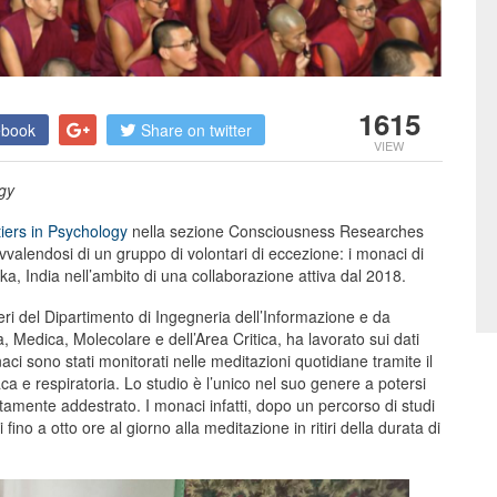
1615
ebook
Share on twitter
VIEW
ogy
iers in Psychology
nella sezione Consciousness Researches
 avvalendosi di un gruppo di volontari di eccezione: i monaci di
a, India nell’ambito di una collaborazione attiva dal 2018.
eri del Dipartimento di Ingegneria dell’Informazione e da
a, Medica, Molecolare e dell’Area Critica, ha lavorato sui dati
naci sono stati monitorati nelle meditazioni quotidiane tramite il
ca e respiratoria. Lo studio è l’unico nel suo genere a potersi
tamente addestrato. I monaci infatti, dopo un percorso di studi
ino a otto ore al giorno alla meditazione in ritiri della durata di