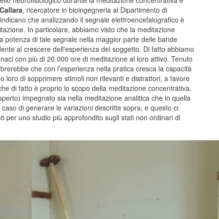
ivello neurofisiologico durante la meditazione concentrativa e
Callara
, ricercatore in bioingegneria al Dipartimento di
- indicano che analizzando il segnale elettroencefalografico è
ditazione. In particolare, abbiamo visto che la meditazione
 potenza di tale segnale nella maggior parte delle bande
dente al crescere dell'esperienza del soggetto. Di fatto abbiamo
ci con più di 20.000 ore di meditazione al loro attivo. Tenuto
mbrerebbe che con l’esperienza nella pratica cresca la capacità
loro di sopprimere stimoli non rilevanti e distrattori, a favore
he di fatto è proprio lo scopo della meditazione concentrativa.
erto) impegnato sia nella meditazione analitica che in quella
caso di generare le variazioni descritte sopra, e questo ci
i per uno studio più approfondito sugli stati non ordinari di