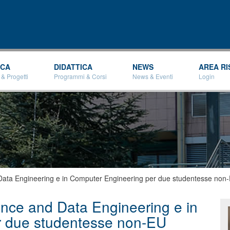
Salta al
contenuto
principale
RCA
DIDATTICA
NEWS
AREA RI
 & Progetti
Programmi & Corsi
News & Eventi
Login
and Data Engineering e in Computer Engineering per due studentesse non
igence and Data Engineering e in
r due studentesse non-EU