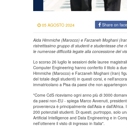
Share on fac
05 AGOSTO 2024
Aida Himmiche (Marocco) e Farzaneh Moghani (Iran) 
ristrettissimo gruppo di studenti e studentesse che 
le numerose difficoltà legate alla concessione del vi
Lo scorso 26 luglio le sessioni delle lauree magistrali
Computer Engineering hanno conferito il titolo a due
Himmiche (Marocco) e Farzaneh Moghani (Iran) figura
del totale degli studenti) in questi corsi, e nell'anc
immatricolano a Pisa da paesi che non appartengon
"Come CdS riceviamo ogni anno più di 3000 domande
da paesi non-EU - spiega Marco Avvenuti, presidente 
provenienza è principalmente dall’Asia e dall’Africa. 
200 potenziali studenti. Di questi, purtroppo, solo un
Artificial Intelligence and Data Engineering e in Com
nell’ottenere il visto di ingresso in Italia".