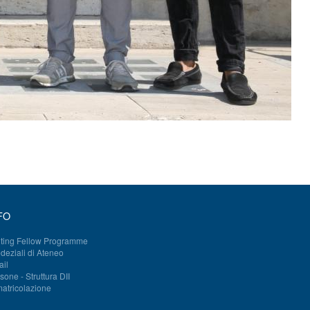
FO
iting Fellow Programme
deziali di Ateneo
il
sone - Struttura DII
atricolazione