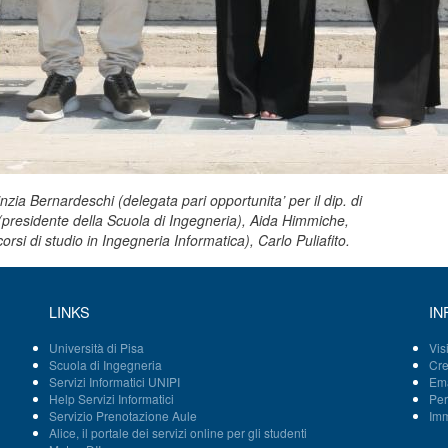
inzia Bernardeschi (delegata pari opportunita’ per il dip. di
(presidente della Scuola di Ingegneria), Aida Himmiche,
si di studio in Ingegneria Informatica), Carlo Puliafito.
LINKS
IN
Università di Pisa
Vis
Scuola di Ingegneria
Cre
Servizi Informatici UNIPI
Ema
Help Servizi Informatici
Per
Servizio Prenotazione Aule
Imm
Alice, il portale dei servizi online per gli studenti