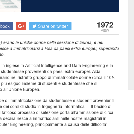
1972
ebook
Share on twitter
VIEW
erano le uniche donne nella sessione di laurea, e nel
riesce a immatricolarsi a Pisa da paesi extra europei, superando
sto.
 in inglese in Artificial Intelligence and Data Engineering e in
 studentesse provenienti da paesi extra europei. Aida
no nel ristretto gruppo di immatricolate donne (circa il 10%
ora più esiguo insieme di studenti e studentesse che si
o all'Unione Europea.
 di immatricolazione da studentesse e studenti provenienti
dei corsi di studio in Ingegneria Informatica - Il bacino di
Il faticoso processo di selezione porta all’ammissione di circa
a decina riesce a immatricolarsi nelle nostre magistrali in
puter Engineering, principalmente a causa delle difficolta’