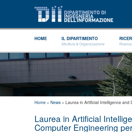
HOME
IL DIPARTIMENTO
RICE
Struttura & Organizzazione
Ricerca
Tu sei qui
Home
»
News
»
Laurea in Artificial Intelligence 
Laurea in Artificial Intell
Computer Engineering pe