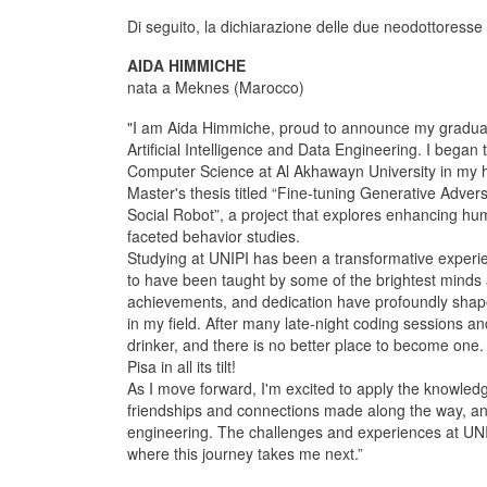
Di seguito, la dichiarazione delle due neodottoresse
AIDA HIMMICHE
nata a Meknes (Marocco)
"I am Aida Himmiche, proud to announce my graduati
Artificial Intelligence and Data Engineering. I began
Computer Science at Al Akhawayn University in my 
Master's thesis titled “Fine-tuning Generative Adv
Social Robot”, a project that explores enhancing h
faceted behavior studies.
Studying at UNIPI has been a transformative experi
to have been taught by some of the brightest minds 
achievements, and dedication have profoundly shap
in my field. After many late-night coding sessions an
drinker, and there is no better place to become one.
Pisa in all its tilt!
As I move forward, I'm excited to apply the knowledge
friendships and connections made along the way, and 
engineering. The challenges and experiences at UNI
where this journey takes me next.”