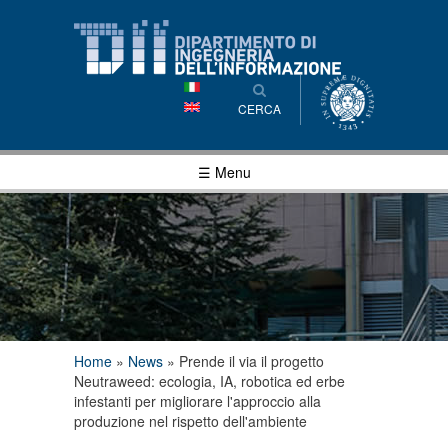
Salta al
contenuto
principale
CERCA
☰ Menu
Tu sei qui
Home
»
News
»
Prende il via il progetto
Neutraweed: ecologia, IA, robotica ed erbe
infestanti per migliorare l'approccio alla
produzione nel rispetto dell'ambiente