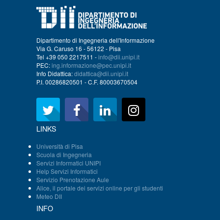
Dipartimento di Ingegneria dell'Informazione
Via G. Caruso 16 - 56122 - Pisa
Tel +39 050 2217511 -
info@dii.unipi.it
PEC:
ing.informazione@pec.unipi.it
Info Didattica:
didattica@dii.unipi.it
P.I. 00286820501 - C.F. 80003670504
LINKS
Università di Pisa
Scuola di Ingegneria
Servizi Informatici UNIPI
Help Servizi Informatici
Servizio Prenotazione Aule
Alice, il portale dei servizi online per gli studenti
Meteo DII
INFO