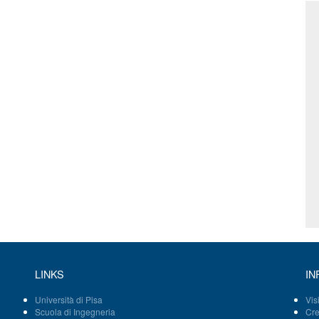
LINKS
IN
Università di Pisa
Vis
Scuola di Ingegneria
Cre