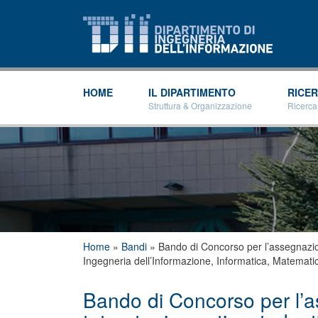
HOME
IL DIPARTIMENTO
RICE
Struttura & Organizzazione
Ricerca
Tu sei qui
Home
»
Bandi
»
Bando di Concorso per l’assegnazione 
Ingegneria dell’Informazione, Informatica, Matematica
Bando di Concorso per l’as