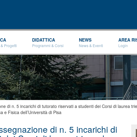
Salta al
contenuto
principale
RCA
DIDATTICA
NEWS
AREA RI
 & Progetti
Programmi & Corsi
News & Eventi
Login
di n. 5 incarichi di tutorato riservati a studenti dei Corsi di laurea tri
 e Fisica dell’Università di Pisa
segnazione di n. 5 incarichi di