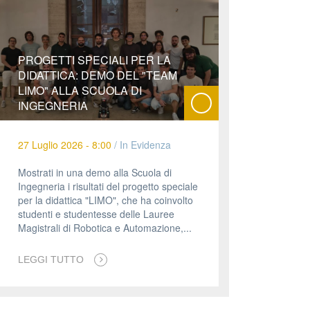
PROGETTI SPECIALI PER LA
DIDATTICA: DEMO DEL "TEAM
LIMO" ALLA SCUOLA DI
INGEGNERIA
27 Luglio 2026 - 8:00
/
In Evidenza
Mostrati in una demo alla Scuola di
Ingegneria i risultati del progetto speciale
per la didattica "LIMO", che ha coinvolto
studenti e studentesse delle Lauree
Magistrali di Robotica e Automazione,...
LEGGI TUTTO