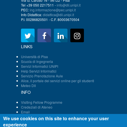
Via G. Caruso 16 - 56122 - Pisa
Tel +39 050 2217511 -
info@dii.unipi.it
PEC:
ing.informazione@pec.unipi.it
Info Didattica:
didattica@dii.unipi.it
P.I. 00286820501 - C.F. 80003670504
LINKS
Università di Pisa
Scuola di Ingegneria
Servizi Informatici UNIPI
Help Servizi Informatici
Servizio Prenotazione Aule
Alice, il portale dei servizi online per gli studenti
Meteo DII
INFO
Visiting Fellow Programme
Credeziali di Ateneo
Email
Persone - Struttura DII
We use cookies on this site to enhance your user
Immatricolazione
experience