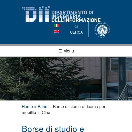
Salta al
contenuto
principale
CERCA
☰ Menu
Tu sei qui
Home
»
Bandi
»
Borse di studio e ricerca per
mobilità in Cina
Borse di studio e