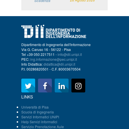
Scadenza
Dipartimento di Ingegneria dell'Informazione
Via G. Caruso 16 - 56122 - Pisa
Tel +39 050 2217511 -
info@dii.unipi.it
PEC:
ing.informazione@pec.unipi.it
Info Didattica:
didattica@dii.unipi.it
P.I. 00286820501 - C.F. 80003670504
LINKS
Università di Pisa
Scuola di Ingegneria
Servizi Informatici UNIPI
Help Servizi Informatici
Servizio Prenotazione Aule