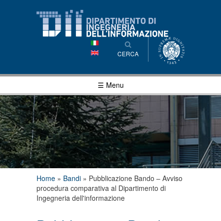
Salta al
contenuto
principale
CERCA
☰ Menu
Tu sei qui
Home
»
Bandi
»
Pubblicazione Bando – Avviso
procedura comparativa al Dipartimento di
Ingegneria dell'informazione