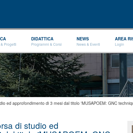
Salta al
contenuto
principale
RCA
DIDATTICA
NEWS
AREA RI
 & Progetti
Programmi & Corsi
News & Eventi
Login
dio ed approfondimento di 3 mesi dal titolo 'MUSAPOEM: GNC technique
sa di studio ed