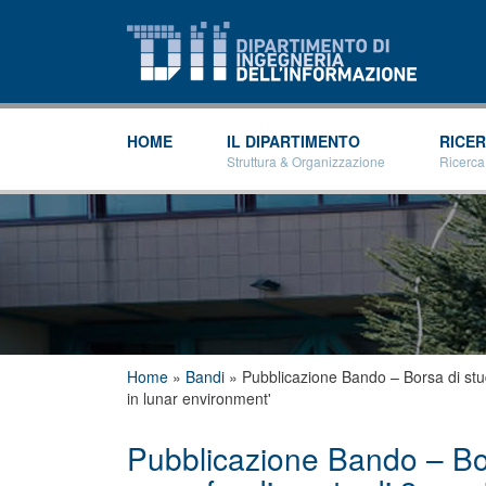
HOME
IL DIPARTIMENTO
RICE
Struttura & Organizzazione
Ricerca
Tu sei qui
Home
»
Bandi
»
Pubblicazione Bando – Borsa di stu
in lunar environment'
Pubblicazione Bando – Bor