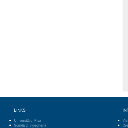
LINKS
IN
Università di Pisa
Vis
Scuola di Ingegneria
Cre