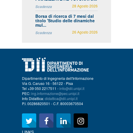
28 Agosto 2026
Scadenza
Borsa di ricerca di 7 mesi dal
titolo 'Studio delle dinamiche
mul...
26 Agosto 2026
Scadenza
Dipartimento di Ingegneria dell'Informazione
Via G. Caruso 16 - 56122 - Pisa
Tel +39 050 2217511 -
info@dii.unipi.it
PEC:
ing.informazione@pec.unipi.it
Info Didattica:
didattica@dii.unipi.it
P.I. 00286820501 - C.F. 80003670504
LINKS