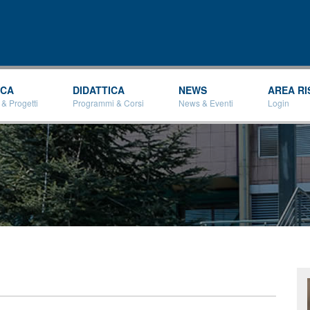
Salta al
contenuto
principale
RCA
DIDATTICA
NEWS
AREA RI
 & Progetti
Programmi & Corsi
News & Eventi
Login