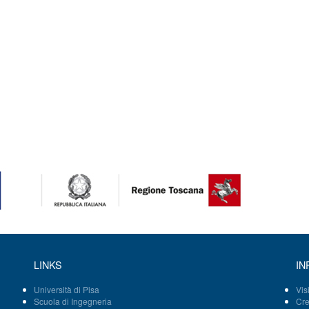
LINKS
IN
Università di Pisa
Vis
Scuola di Ingegneria
Cre