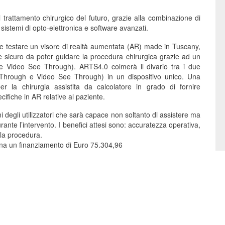
 trattamento chirurgico del futuro, grazie alla combinazione di
istemi di opto-elettronica e software avanzati.
e e testare un visore di realtà aumentata (AR) made in Tuscany,
e sicuro da poter guidare la procedura chirurgica grazie ad un
e Video See Through). ARTS4.0 colmerà il divario tra i due
ee Through e Video See Through) in un dispositivo unico. Una
per la chirurgia assistita da calcolatore in grado di fornire
cifiche in AR relative al paziente.
gni degli utilizzatori che sarà capace non soltanto di assistere ma
rante l’intervento. I benefici attesi sono: accuratezza operativa,
la procedura.
scana un finanziamento di Euro 75.304,96