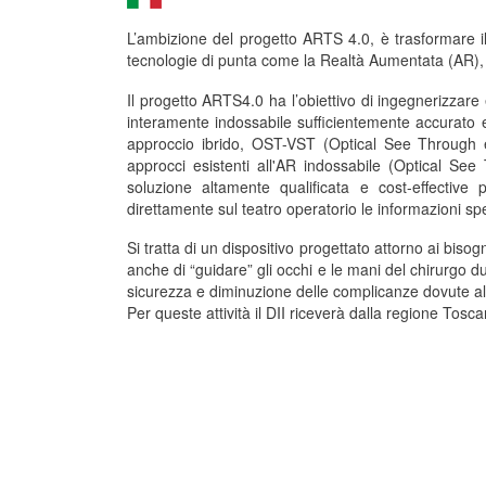
L’ambizione del progetto ARTS 4.0, è trasformare il
tecnologie di punta come la Realtà Aumentata (AR), s
Il progetto ARTS4.0 ha l’obiettivo di ingegnerizzar
interamente indossabile sufficientemente accurato 
approccio ibrido, OST-VST (Optical See Through 
approcci esistenti all'AR indossabile (Optical S
soluzione altamente qualificata e cost-effective 
direttamente sul teatro operatorio le informazioni spe
Si tratta di un dispositivo progettato attorno ai biso
anche di “guidare” gli occhi e le mani del chirurgo du
sicurezza e diminuzione delle complicanze dovute al
Per queste attività il DII riceverà dalla regione To