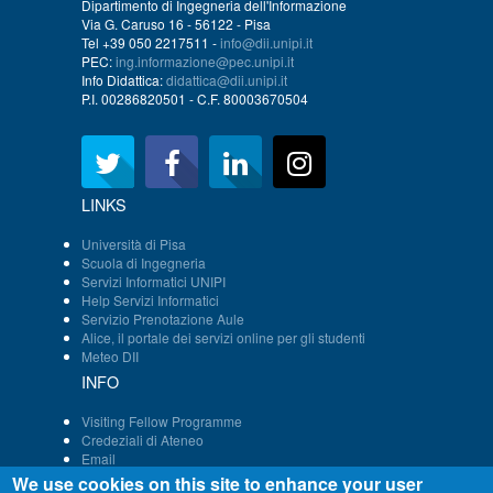
Dipartimento di Ingegneria dell'Informazione
Via G. Caruso 16 - 56122 - Pisa
Tel +39 050 2217511 -
info@dii.unipi.it
PEC:
ing.informazione@pec.unipi.it
Info Didattica:
didattica@dii.unipi.it
P.I. 00286820501 - C.F. 80003670504
LINKS
Università di Pisa
Scuola di Ingegneria
Servizi Informatici UNIPI
Help Servizi Informatici
Servizio Prenotazione Aule
Alice, il portale dei servizi online per gli studenti
Meteo DII
INFO
Visiting Fellow Programme
Credeziali di Ateneo
Email
Persone - Struttura DII
We use cookies on this site to enhance your user