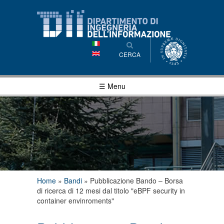
Salta al
contenuto
principale
CERCA
☰ Menu
Tu sei qui
Home
»
Bandi
»
Pubblicazione Bando – Borsa
di ricerca di 12 mesi dal titolo "eBPF security in
container envinroments"