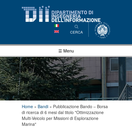
Salta al
contenuto
principale
CERCA
☰ Menu
Tu sei qui
Home
»
Bandi
»
Pubblicazione Bando – Borsa
di ricerca di 6 mesi dal titolo "Ottimizzazione
Multi-Veicolo per Missioni di Esplorazione
Marina"