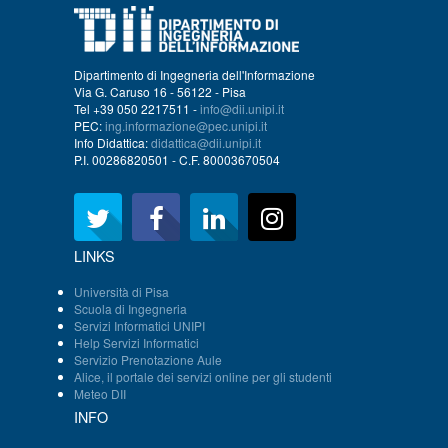
Dipartimento di Ingegneria dell'Informazione
Via G. Caruso 16 - 56122 - Pisa
Tel +39 050 2217511 -
info@dii.unipi.it
PEC:
ing.informazione@pec.unipi.it
Info Didattica:
didattica@dii.unipi.it
P.I. 00286820501 - C.F. 80003670504
LINKS
Università di Pisa
Scuola di Ingegneria
Servizi Informatici UNIPI
Help Servizi Informatici
Servizio Prenotazione Aule
Alice, il portale dei servizi online per gli studenti
Meteo DII
INFO