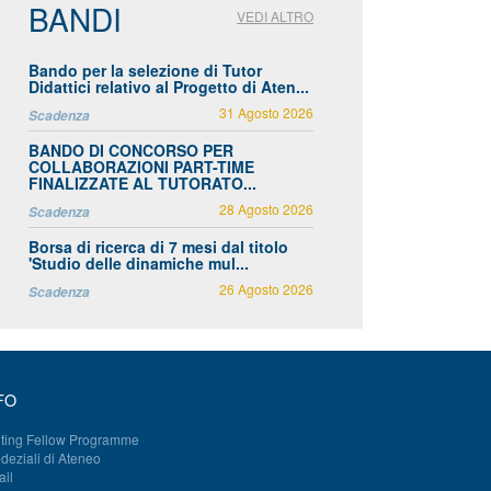
BANDI
VEDI ALTRO
Bando per la selezione di Tutor
Didattici relativo al Progetto di Aten...
31 Agosto 2026
Scadenza
BANDO DI CONCORSO PER
COLLABORAZIONI PART-TIME
FINALIZZATE AL TUTORATO...
28 Agosto 2026
Scadenza
Borsa di ricerca di 7 mesi dal titolo
'Studio delle dinamiche mul...
26 Agosto 2026
Scadenza
FO
iting Fellow Programme
deziali di Ateneo
il