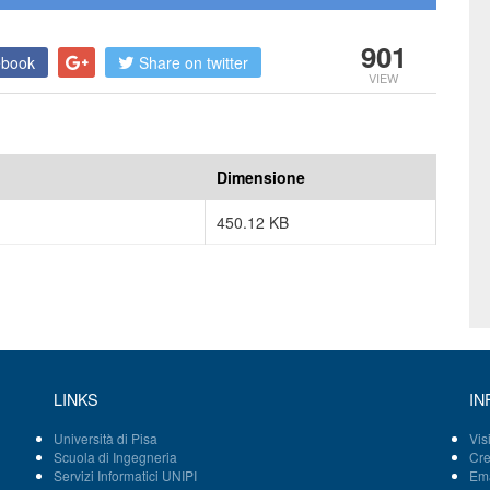
901
ebook
Share on twitter
VIEW
Dimensione
450.12 KB
LINKS
IN
Università di Pisa
Vis
Scuola di Ingegneria
Cre
Servizi Informatici UNIPI
Ema