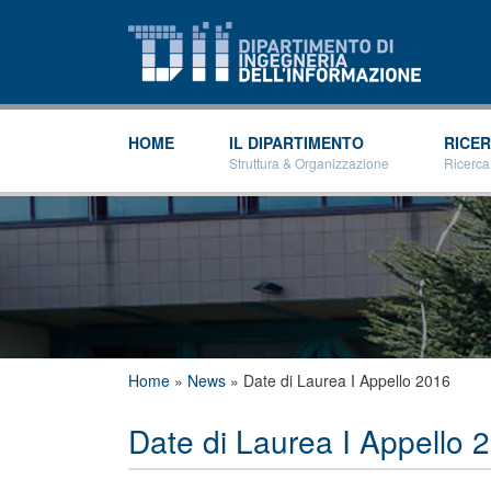
HOME
IL DIPARTIMENTO
RICE
Struttura & Organizzazione
Ricerca
Tu sei qui
Home
»
News
»
Date di Laurea I Appello 2016
Date di Laurea I Appello 