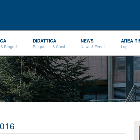
Salta al
contenuto
principale
RCA
DIDATTICA
NEWS
AREA RI
 & Progetti
Programmi & Corsi
News & Eventi
Login
2016