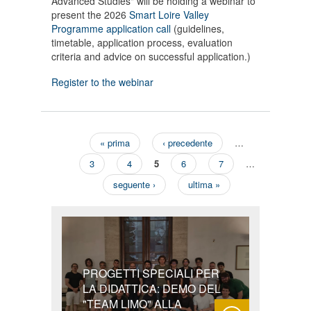
Advanced Studies" will be holding a webinar to
present the 2026
Smart Loire Valley
Programme application call
(guidelines,
timetable, application process, evaluation
criteria and advice on successful application.)
Register to the webinar
« prima
‹ precedente
…
Pagine
3
4
5
6
7
…
seguente ›
ultima »
PROGETTI SPECIALI PER
LA DIDATTICA: DEMO DEL
"TEAM LIMO" ALLA