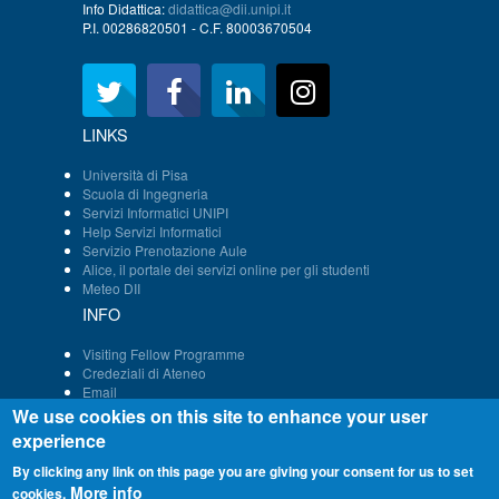
Info Didattica:
didattica@dii.unipi.it
P.I. 00286820501 - C.F. 80003670504
LINKS
Università di Pisa
Scuola di Ingegneria
Servizi Informatici UNIPI
Help Servizi Informatici
Servizio Prenotazione Aule
Alice, il portale dei servizi online per gli studenti
Meteo DII
INFO
Visiting Fellow Programme
Credeziali di Ateneo
Email
Persone - Struttura DII
We use cookies on this site to enhance your user
Immatricolazione
experience
By clicking any link on this page you are giving your consent for us to set
More info
cookies.