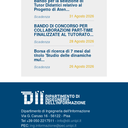
Bando per la selezione di
Tutor Didattici relativo al
Progetto di Aten...
31 Agosto 2026
Scadenza
BANDO DI CONCORSO PER
COLLABORAZIONI PART-TIME
FINALIZZATE AL TUTORATO...
28 Agosto 2026
Scadenza
Borsa di ricerca di 7 mesi dal
titolo 'Studio delle dinamiche
mul...
26 Agosto 2026
Scadenza
Dipartimento di Ingegneria dell'Informazione
Via G. Caruso 16 - 56122 - Pisa
Tel +39 050 2217511 -
info@dii.unipi.it
PEC:
ing.informazione@pec.unipi.it